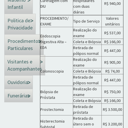
Curetagem com
hospitalares
R$ 940,00
Infantil
DIU
com duas
diárias
PROCEDIMENTO/
Valores
Politica de
Tipo de Serviço
EXAME
unitários
Privacidade
Realização do
R$ 537,00
exame
Endoscopia
Procedimentos
Digestiva Alta –
Coleta e Biópsia
R$ 166,00
Particulares
EDA
Retirada de
R$ 447,00
pólipos normal
Realização do
Visitantes e
R$ 905,00
exame
Acompanhantes
Colonoscopia
Coleta e Biópsia
R$ 74,00
Retirada de
R$ 447,00
Ouvidoria
pólipos normal
Realização do
Biópsia de
R$ 750,00
exame
Funerárias
Próstata
Coleta e Biópsia
R$ 166,00
Retirada de
Prostectomia
R$ 3.500,00
próstata
Retirada do
Histerectomia
útero sem o
R$ 3.200,00
Subtotal