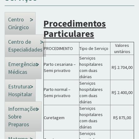
Centro
Procedimentos
Cirúrgico
Particulares
Centro de
Valores
PROCEDIMENTO
Tipo de Serviço
Especialidades
unitários
Serviços
Emergências
Parto cesariana –
hospitalares
R$ 2.704,00
Semi privativo
com duas
Médicas
diárias
Serviços
Estrutura
Parto normal –
hospitalares
R$ 2.400,00
Hospitalar
Semi privativo
com duas
diárias
Informações
Serviços
hospitalares
Sobre
Curetagem
R$ 875,00
com duas
Preparos
diárias
Serviços
Materno