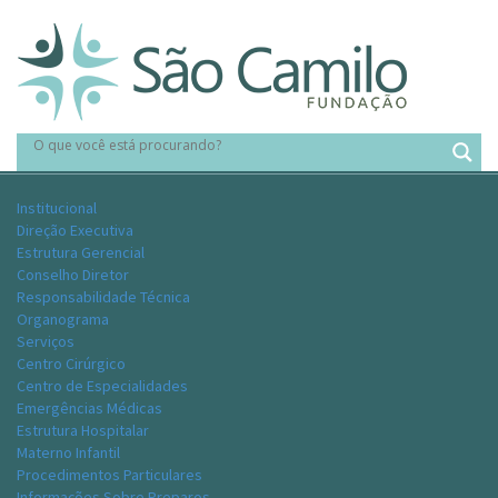
Institucional
Direção Executiva
Estrutura Gerencial
Conselho Diretor
Responsabilidade Técnica
Organograma
Serviços
Centro Cirúrgico
Centro de Especialidades
Emergências Médicas
Estrutura Hospitalar
Materno Infantil
Procedimentos Particulares
Informações Sobre Preparos