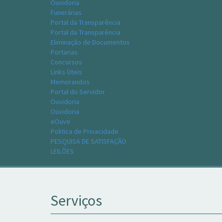
Ouvidoria
Funerárias
Portal da Transparência
Portal da Transparência
Eliminação de Documentos
Portarias
Concursos
Links Úteis
Memorandos
Portal do Servidor
Ouvidoria
Ouvidoria
eOuve
Politica de Privacidade
PESQUISA DE SATISFAÇÃO
LEILÕES
Serviços