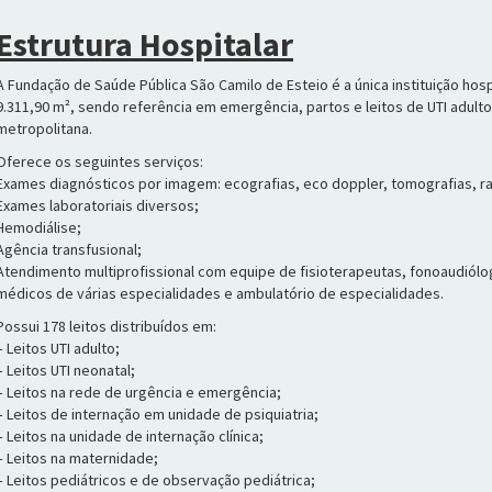
Estrutura Hospitalar
A Fundação de Saúde Pública São Camilo de Esteio é a única instituição hosp
9.311,90 m², sendo referência em emergência, partos e leitos de UTI adulto
metropolitana.
Oferece os seguintes serviços:
Exames diagnósticos por imagem: ecografias, eco doppler, tomografias, r
Exames laboratoriais diversos;
Hemodiálise;
Agência transfusional;
Atendimento multiprofissional com equipe de fisioterapeutas, fonoaudióloga
médicos de várias especialidades e ambulatório de especialidades.
Possui 178 leitos distribuídos em:
– Leitos UTI adulto;
– Leitos UTI neonatal;
– Leitos na rede de urgência e emergência;
– Leitos de internação em unidade de psiquiatria;
– Leitos na unidade de internação clínica;
– Leitos na maternidade;
– Leitos pediátricos e de observação pediátrica;