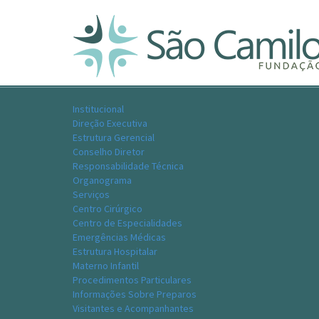
Institucional
Direção Executiva
Estrutura Gerencial
Conselho Diretor
Responsabilidade Técnica
Organograma
Serviços
Centro Cirúrgico
Centro de Especialidades
Emergências Médicas
Estrutura Hospitalar
Materno Infantil
Procedimentos Particulares
Informações Sobre Preparos
Visitantes e Acompanhantes