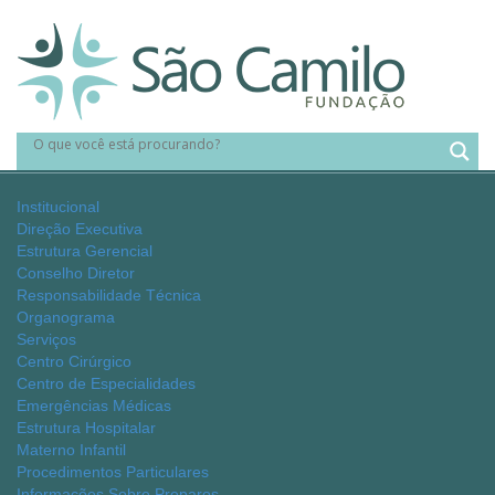
Institucional
Direção Executiva
Estrutura Gerencial
Conselho Diretor
Responsabilidade Técnica
Organograma
Serviços
Centro Cirúrgico
Centro de Especialidades
Emergências Médicas
Estrutura Hospitalar
Materno Infantil
Procedimentos Particulares
Informações Sobre Preparos