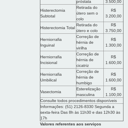
próstata
3.500,00
Retirada do
Histerectomia
R$
útero sem o
Subtotal
3.200,00
colo
Retirada do
R$
Histerectomia Total
útero e colo
3.750,00
Correção de
Herniorrafia
R$
hérnia de
Inguinal
1.300,00
virilha
Correção de
Herniorrafia
R$
hérnia de
Incisional
1.600,00
cicatriz
Correção de
Herniorrafia
R$
hérnia de
Umbilical
1.600,00
humbigo
Esterelização
R$
Vasectomia
masculina
1.100,00
Consulte todos procedimentos disponíveis
Informações: (51) 2126-8330 Segunda a
sexta-feira Das 8h às 11h30 e das 12h30 às
17h
Valores referentes aos serviços