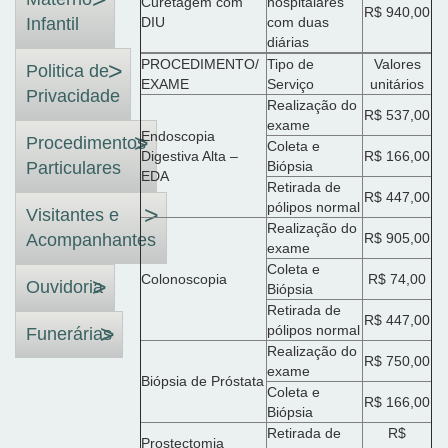
Curetagem com
hospitalares
R$ 940,00
Infantil
DIU
com duas
diárias
PROCEDIMENTO/
Tipo de
Valores
Politica de
EXAME
Serviço
unitários
Privacidade
Realização do
R$ 537,00
exame
Endoscopia
Procedimentos
Coleta e
Digestiva Alta –
R$ 166,00
Particulares
Biópsia
EDA
Retirada de
R$ 447,00
pólipos normal
Visitantes e
Realização do
Acompanhantes
R$ 905,00
exame
Coleta e
Colonoscopia
R$ 74,00
Ouvidoria
Biópsia
Retirada de
R$ 447,00
pólipos normal
Funerárias
Realização do
R$ 750,00
exame
Biópsia de Próstata
Coleta e
R$ 166,00
Biópsia
Retirada de
R$
Prostectomia