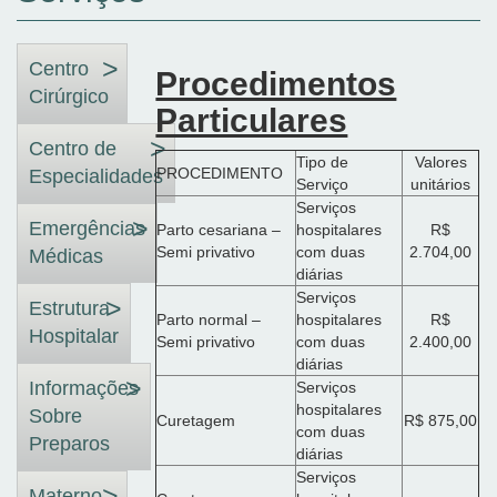
Centro
Procedimentos
Cirúrgico
Particulares
Centro de
Tipo de
Valores
PROCEDIMENTO
Especialidades
Serviço
unitários
Serviços
Emergências
Parto cesariana –
hospitalares
R$
Semi privativo
com duas
2.704,00
Médicas
diárias
Serviços
Estrutura
Parto normal –
hospitalares
R$
Hospitalar
Semi privativo
com duas
2.400,00
diárias
Informações
Serviços
hospitalares
Sobre
Curetagem
R$ 875,00
com duas
Preparos
diárias
Serviços
Materno